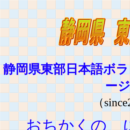
静岡県東部日本語ボラ
ー
（since
おちかくの 